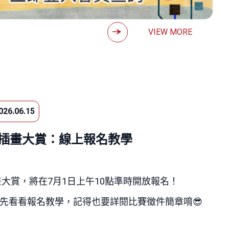
VIEW MORE
026.06.15
美插畫大賞：線上報名教學
畫大賞，將在
7
月
1
日上午
10
點準時開放報名！
先看看報名教學，記得也要詳閱比賽徵件簡章唷
😎