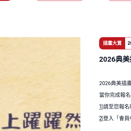
插畫大賞
2
2026
2026
典美插
當你完成報名
1️
請至您報名
2️
登入「會員