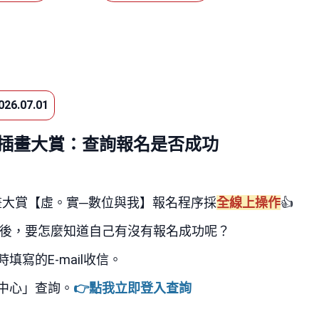
026.07.01
典美插畫大賞：查詢報名是否成功
畫大賞【虛。實─數位與我】報名程序採
全線上操作
👍
後，要怎麼知道自己有沒有報名成功呢？
時填寫的
E-mail
收信。
中心」查詢。
👉點我立即登入查詢