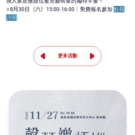
領大家走進這位星兒藝術家的獨特宇宙。
⭐8
月
30
日（六）15:00-16:00｜免
費報名參加
點我
詳閱
更多活動