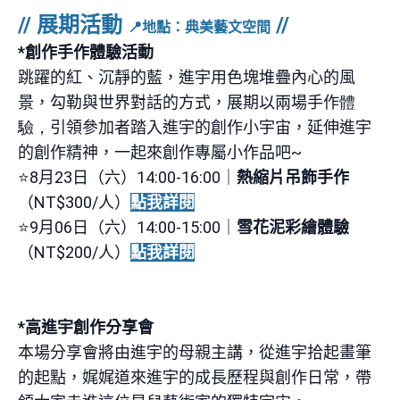
// 展期活動
//
📍
地點：典美藝文空間
*創作手作體驗活動
跳躍的紅、沉靜的藍，進宇用色塊堆疊內心的風
景，勾勒與世界對話的方式，展期以兩場手作
體
驗，
引領參加者踏入進宇的創作小宇宙，延伸進宇
的創作精神，一起來創作專屬小作品吧
~
⭐8
月
23
日（六）
14:00-16:00
｜
熱縮片吊飾手作
（NT$3
00/
人）
點我詳閱
⭐9
月0
6
日（六）
14:00-15:00
｜
雪花泥彩繪體驗
（NT$
200/
人）
點我詳閱
*高進宇創作分享會
本場分享會將由進宇的母親主講，從進宇拾起畫筆
的起點，娓娓道來進宇的成長歷程與創作日常，帶