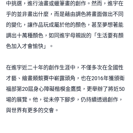
中挑選，進行油畫或蠟筆畫的創作。然而，進宇在
乎的並非畫出什麼，而是藉由調色將畫面做出不同
的變化，讓作品玩成屬於他的顏色，甚至夢想著能
調出十萬種顏色，如同進宇母親說的「生活要有顏
色加入才會愉快」。
在進宇近二十年的創作生涯中，不僅多次在全國性
才藝、繪畫類競賽中嶄露頭角，也在
2016
年獲頒衛
福部第
20
屆身心障礙楷模金鷹獎，更舉辦了將近
50
場的展覽。他，從未停下腳步，仍持續透過創作，
與世界有更多的交會。