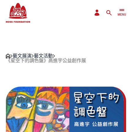
MENU
CLOSE
藝文展演
藝文活動
《星空下的調色盤》高進宇公益創作展