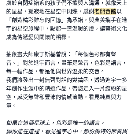
處於自閉症譜系的孩子們不擅與人溝通，就像天上
的星星，孤寂地在星空中閃爍，感謝
老爺會館
以
「創造精彩難忘的回憶」為承諾，與典美攜手在進
宇的星空旅程中，點起一盞溫暖的燈，讓藝術文化
成為傳遞愛與關懷的橋樑。
抽象畫大師康丁斯基曾說：「每個色彩都有聲
音。」對於進宇而言，畫筆是聲音，色彩是語言，
每一幅作品，都是他與世界溫柔的交會。
我們將發出一封無聲對話的邀請函，透過進宇十多
年創作生涯中的精選作品，帶您走入一片繽紛的星
空，感受無聲卻豐沛的情感流動，看見純真與力
量。
如果在這個星球上，色彩是唯一的語言，
願你能在這裡，看見進宇心中，那份獨特的節奏與