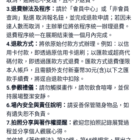
取消，逾期恕不受理，且不予退費。
3.
退費辦法及程序：
請於「會員中心」或「非會員
查詢」點選
取消報名鈕，並完成退款申請；若因未
達人數而取消，主辦單位將依程序統一辦理退費。
退費程序統一在展期結束後一個月內完成。
4.
退款方式：
將依原始付款方式辦理。例如：以信
用卡付款，即透過原信用卡退刷；以匯款或超商代
碼付款，即透過匯款方式退費。匯款方式退費僅限
本人帳戶，且需額外支付新臺幣
30
元
(
含
)
以下之匯
款手續費，將逕自退款中扣除。
5.
參觀禮儀：
請勿觸摸畫作，請勿飲食喧嘩，並保
持展場整潔安靜。
6.
場內安全與責任說明：
請妥善保管隨身物品，如
有遺失恕不負責。
7.
拍照分享與著作權提醒：
歡迎您拍照記錄展覽過
程並分享個人觀展心得。