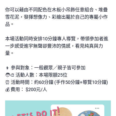
你可以藉由不同配色在木板小吊飾任意組合、堆疊
雪花泥，發揮想像力、彩繪出屬於自己的專屬小作
品。
本場活動同時安排
10
分鐘專人導覽，帶領參加者進
一步感受進宇無聲卻豐沛的情感，看見純真與力
量。
👦
參與對象：一般觀眾／親子皆可參加
🧑‍🎨
活動人數：本場限額
25
位
⏰
活動時間：約
60
分鐘
(
手作
50
分鐘
+
導覽
10
分鐘
)
💰
費用：
$200
元
/
人