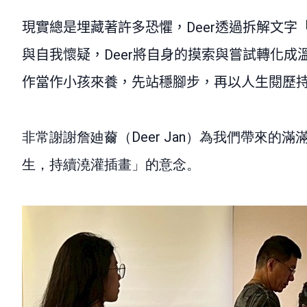
現實總是埋藏著許多恐懼，Deer透過拆解文
與自我懷疑，
Deer
將自身的摸索與嘗試轉化成
作當作小孩來養，先站穩腳步，再以人生閱歷
非常謝謝詹廸薾（Deer Jan）為我們帶來
生，持續澆灌插畫」的意念。