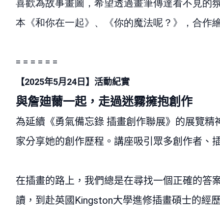
喜歡為故事畫圖，希望透過畫筆傳達看不見的
本《和你在一起》、《你的魔法呢？》，合作
= = = = = =
【
2025
年
5
月
24
日】活動紀實
與詹廸薾一起，走過迷霧擁抱創作
為延續《勇氣備忘錄 插畫創作聯展》的展覽精
家分享她的創作歷程。講座吸引眾多創作者、
在插畫的路上，我們總是在尋找一個正確的答
讀，到赴英國
Kingston
大學進修插畫碩士的經