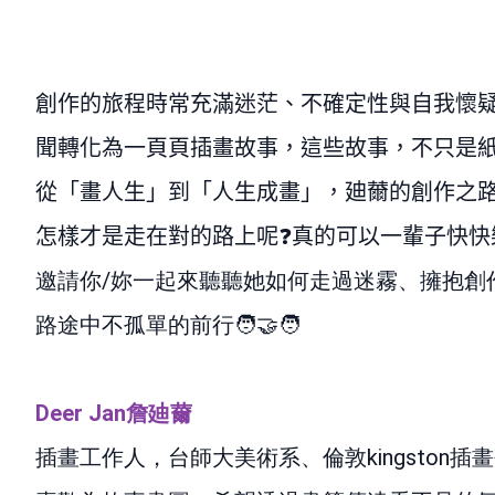
創作的旅程時常充滿迷茫、不確定性與自我懷
聞轉化為一頁頁插畫故事，這些故事，不只是
從「畫人生」到「人生成畫」，廸薾的創作之
怎樣才是走在對的路上呢
❓
真的可以一輩子快快
邀請你
/
妳一起來聽聽她如何走過迷霧、擁抱創
路途中不孤單的前行
🧑
Deer Jan
詹廸薾
插畫工作人，台師大美術系、倫敦
kingston
插畫